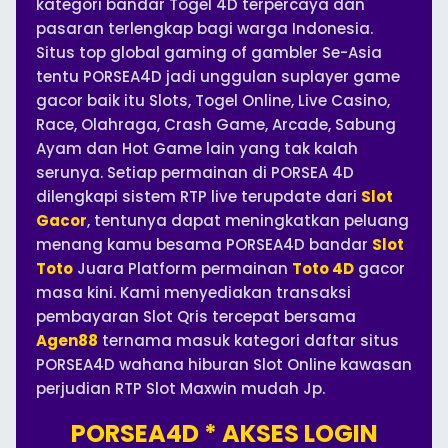
kategori bandar Togel 4D terpercaya dan
pasaran terlengkap bagi warga Indonesia.
Situs top global gaming of gambler Se-Asia
tentu PORSEA4D jadi unggulan suplayer game
gacor baik itu Slots, Togel Online, Live Casino,
Race, Olahraga, Crash Game, Arcade, Sabung
Ayam dan Hot Game lain yang tak kalah
serunya. Setiap permainan di PORSEA 4D
dilengkapi sistem RTP live terupdate dari
Slot
Gacor
, tentunya dapat meningkatkan peluang
menang kamu besama PORSEA4D bandar
Slot
Toto
Juara Platform permainan
Toto 4D
gacor
masa kini. Kami menyediakan transaksi
pembayaran Slot Qris tercepat bersama
Agen88
ternama masuk kategori daftar situs
PORSEA4D wahana hiburan Slot Online kawasan
perjudian RTP Slot Maxwin mudah Jp.
PORSEA4D * AKSES LOGIN