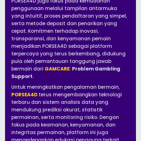
PORSEA4D juga fokus pada kemudahan
penggunaan melalui tampilan antarmuka
yang intuitif, proses pendaftaran yang simpel,
serta metode deposit dan penarikan yang
cepat. Komitmen terhadap inovasi,
transparansi, dan kenyamanan pemain
menjadikan PORSEA4D sebagai platform
terpercaya yang terus berkembang, didukung
pula oleh pemantauan tanggung jawab
bermain dari
GAMCARE
:
Problem Gambling
Support
.
Untuk meningkatkan pengalaman bermain,
PORSEA4D
terus mengembangkan teknologi
terbaru dan sistem analisis data yang
mendukung prediksi akurat, statistik
permainan, serta monitoring risiko. Dengan
fokus pada keamanan, kenyamanan, dan
integritas permainan, platform ini juga
mengedepankan edukasi pengguna terkait