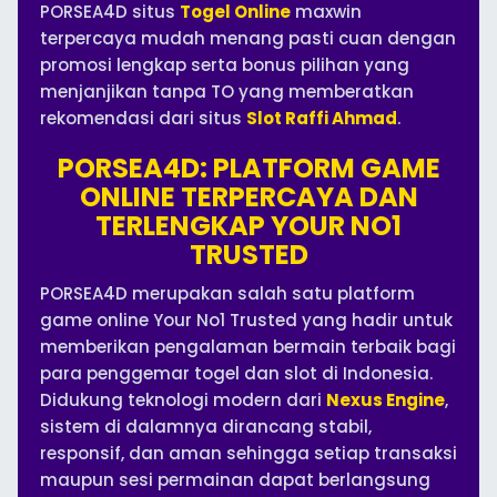
PORSEA4D situs
Togel Online
maxwin
terpercaya mudah menang pasti cuan dengan
promosi lengkap serta bonus pilihan yang
menjanjikan tanpa TO yang memberatkan
rekomendasi dari situs
Slot Raffi Ahmad
.
PORSEA4D: PLATFORM GAME
ONLINE TERPERCAYA DAN
TERLENGKAP YOUR NO1
TRUSTED
PORSEA4D merupakan salah satu platform
game online Your No1 Trusted yang hadir untuk
memberikan pengalaman bermain terbaik bagi
para penggemar togel dan slot di Indonesia.
Didukung teknologi modern dari
Nexus Engine
,
sistem di dalamnya dirancang stabil,
responsif, dan aman sehingga setiap transaksi
maupun sesi permainan dapat berlangsung