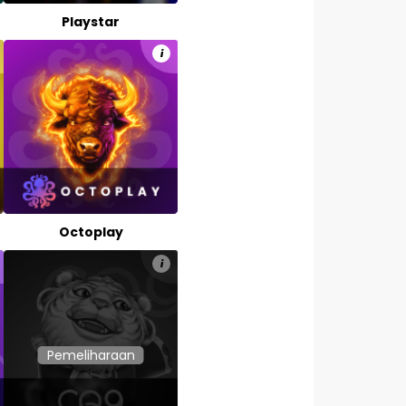
Playstar
i
Octoplay
i