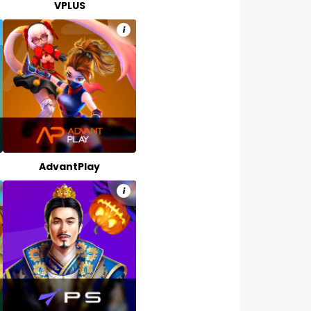
VPLUS
i
AdvantPlay
i