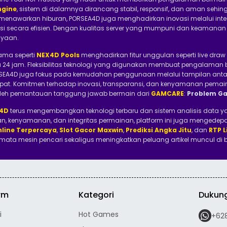
ngine
, sistem di dalamnya dirancang stabil, responsif, dan aman sehi
menawarkan hiburan, PORSEA4D juga menghadirkan inovasi melalui int
si secara efisien. Dengan kualitas server yang mumpuni dan keamanan 
ayaan.
ama seperti
NEX4D Pools
menghadirkan fitur unggulan seperti live draw r
jam. Fleksibilitas teknologi yang digunakan membuat pengalaman ber
RSEA4D juga fokus pada kemudahan penggunaan melalui tampilan antarm
cepat. Komitmen terhadap inovasi, transparansi, dan kenyamanan pema
 oleh pemantauan tanggung jawab bermain dari
GAMCARE
:
Problem Ga
4D
terus mengembangkan teknologi terbaru dan sistem analisis data yan
nan, kenyamanan, dan integritas permainan, platform ini juga mengede
nline Terpercaya
,
Slot Gacor Maxwin
,
Prediksi Angka Jitu
, dan
RTP 
ata mesin pencari sekaligus meningkatkan peluang artikel muncul di berb
rm
Kategori
Dukun
i
Hot Games
+62