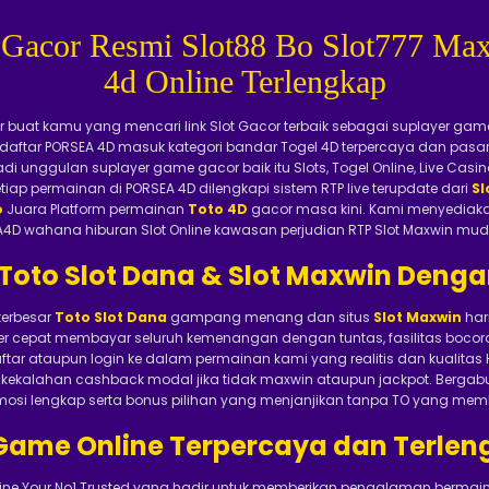
 Gacor Resmi Slot88 Bo Slot777 Max
4d Online Terlengkap
r buat kamu yang mencari link Slot Gacor terbaik sebagai suplayer gam
, daftar PORSEA 4D masuk kategori bandar Togel 4D terpercaya dan pasar
di unggulan suplayer game gacor baik itu Slots, Togel Online, Live Cas
iap permainan di PORSEA 4D dilengkapi sistem RTP live terupdate dari
Sl
o
Juara Platform permainan
Toto 4D
gacor masa kini. Kami menyediaka
A4D wahana hiburan Slot Online kawasan perjudian RTP Slot Maxwin mud
 Toto Slot Dana & Slot Maxwin Deng
terbesar
Toto Slot Dana
gampang menang dan situs
Slot Maxwin
har
er cepat membayar seluruh kemenangan dengan tuntas, fasilitas bocora
daftar ataupun login ke dalam permainan kami yang realitis dan kualitas 
i kekalahan cashback modal jika tidak maxwin ataupun jackpot. Bergab
si lengkap serta bonus pilihan yang menjanjikan tanpa TO yang memb
Game Online Terpercaya dan Terleng
ne Your No1 Trusted yang hadir untuk memberikan pengalaman bermain t