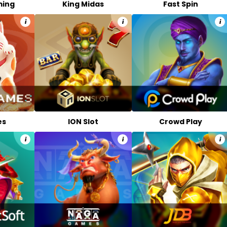
ming
King Midas
Fast Spin
i
i
i
es
ION Slot
Crowd Play
i
i
i