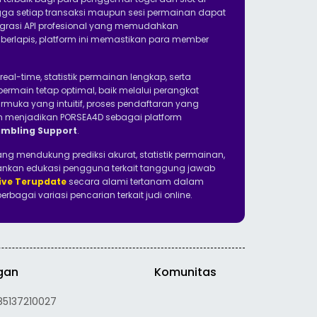
ngga setiap transaksi maupun sesi permainan dapat
egrasi API profesional yang memudahkan
berlapis, platform ini memastikan para member
eal-time, statistik permainan lengkap, serta
main tetap optimal, baik melalui perangkat
uka yang intuitif, proses pendaftaran yang
in menjadikan PORSEA4D sebagai platform
mbling Support
.
g mendukung prediksi akurat, statistik permainan,
pankan edukasi pengguna terkait tanggung jawab
Live Terupdate
secara alami tertanam dalam
agai variasi pencarian terkait judi online.
gan
Komunitas
85137210027