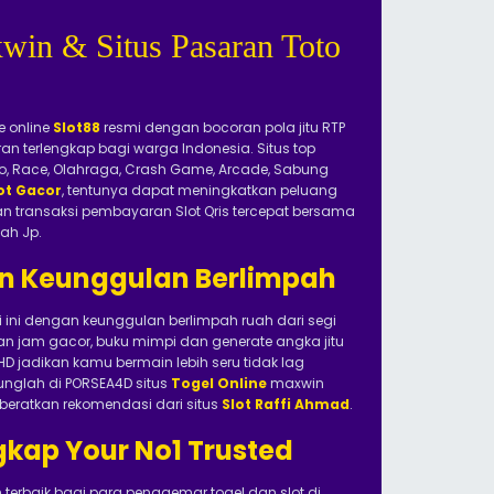
win & Situs Pasaran Toto
e online
Slot88
resmi dengan bocoran pola jitu RTP
an terlengkap bagi warga Indonesia. Situs top
ino, Race, Olahraga, Crash Game, Arcade, Sabung
ot Gacor
, tentunya dapat meningkatkan peluang
n transaksi pembayaran Slot Qris tercepat bersama
ah Jp.
an Keunggulan Berlimpah
i ini dengan keunggulan berlimpah ruah dari segi
n jam gacor, buku mimpi dan generate angka jitu
HD jadikan kamu bermain lebih seru tidak lag
unglah di PORSEA4D situs
Togel Online
maxwin
eratkan rekomendasi dari situs
Slot Raffi Ahmad
.
kap Your No1 Trusted
erbaik bagi para penggemar togel dan slot di