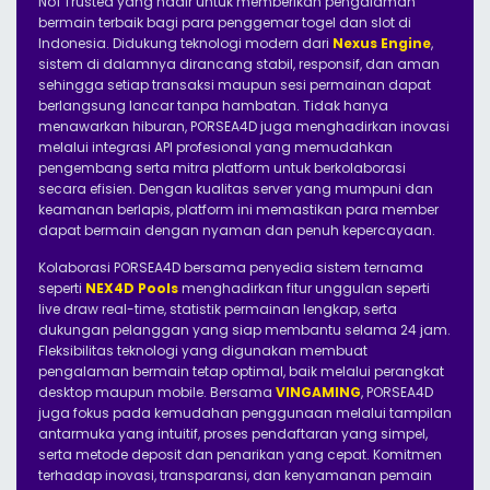
No1 Trusted yang hadir untuk memberikan pengalaman
bermain terbaik bagi para penggemar togel dan slot di
Indonesia. Didukung teknologi modern dari
Nexus Engine
,
sistem di dalamnya dirancang stabil, responsif, dan aman
sehingga setiap transaksi maupun sesi permainan dapat
berlangsung lancar tanpa hambatan. Tidak hanya
menawarkan hiburan, PORSEA4D juga menghadirkan inovasi
melalui integrasi API profesional yang memudahkan
pengembang serta mitra platform untuk berkolaborasi
secara efisien. Dengan kualitas server yang mumpuni dan
keamanan berlapis, platform ini memastikan para member
dapat bermain dengan nyaman dan penuh kepercayaan.
Kolaborasi PORSEA4D bersama penyedia sistem ternama
seperti
NEX4D Pools
menghadirkan fitur unggulan seperti
live draw real-time, statistik permainan lengkap, serta
dukungan pelanggan yang siap membantu selama 24 jam.
Fleksibilitas teknologi yang digunakan membuat
pengalaman bermain tetap optimal, baik melalui perangkat
desktop maupun mobile. Bersama
VINGAMING
, PORSEA4D
juga fokus pada kemudahan penggunaan melalui tampilan
antarmuka yang intuitif, proses pendaftaran yang simpel,
serta metode deposit dan penarikan yang cepat. Komitmen
terhadap inovasi, transparansi, dan kenyamanan pemain