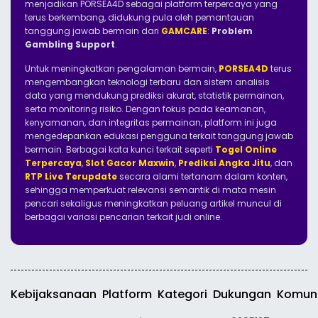
menjadikan PORSEA4D sebagai platform terpercaya yang
terus berkembang, didukung pula oleh pemantauan
tanggung jawab bermain dari
GAMCARE
:
Problem
Gambling Support
.
Untuk meningkatkan pengalaman bermain,
PORSEA4D
terus
mengembangkan teknologi terbaru dan sistem analisis
data yang mendukung prediksi akurat, statistik permainan,
serta monitoring risiko. Dengan fokus pada keamanan,
kenyamanan, dan integritas permainan, platform ini juga
mengedepankan edukasi pengguna terkait tanggung jawab
bermain. Berbagai kata kunci terkait seperti
Togel Online
Terpercaya
,
Slot Gacor Maxwin
,
Prediksi Angka Jitu
, dan
RTP Live Terupdate
secara alami tertanam dalam konten,
sehingga memperkuat relevansi semantik di mata mesin
pencari sekaligus meningkatkan peluang artikel muncul di
berbagai variasi pencarian terkait judi online.
Kebijaksanaan
Platform
Kategori
Dukungan
Komun