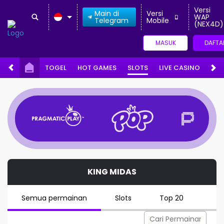
Versi
Main di
Versi
WAP
Telegram
Mobile
(NEX4D)
MASUK
DAFTA
TOGEL
HOT GAMES
SLOTS
LIVE CASINO
RA
KING MIDAS
Semua permainan
Slots
Top 20