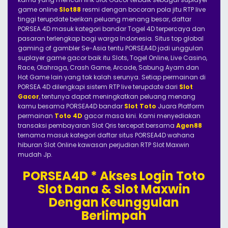
game online
Slot88
resmi dengan bocoran pola jitu RTP live
tinggi terupdate berikan peluang menang besar, daftar
PORSEA 4D masuk kategori bandar Togel 4D terpercaya dan
pasaran terlengkap bagi warga Indonesia. Situs top global
gaming of gambler Se-Asia tentu PORSEA4D jadi unggulan
suplayer game gacor baik itu Slots, Togel Online, Live Casino,
Race, Olahraga, Crash Game, Arcade, Sabung Ayam dan
Hot Game lain yang tak kalah serunya. Setiap permainan di
PORSEA 4D dilengkapi sistem RTP live terupdate dari
Slot
Gacor
, tentunya dapat meningkatkan peluang menang
kamu besama PORSEA4D bandar
Slot Toto
Juara Platform
permainan
Toto 4D
gacor masa kini. Kami menyediakan
transaksi pembayaran Slot Qris tercepat bersama
Agen88
ternama masuk kategori daftar situs PORSEA4D wahana
hiburan Slot Online kawasan perjudian RTP Slot Maxwin
mudah Jp.
PORSEA4D * Akses Login Toto
Slot Dana & Slot Maxwin
Dengan Keunggulan
Berlimpah