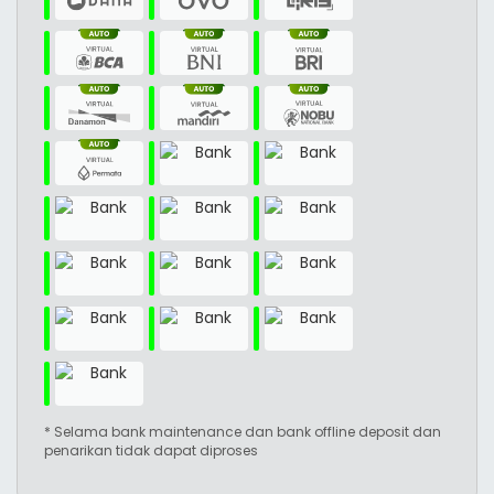
* Selama bank maintenance dan bank offline deposit dan
penarikan tidak dapat diproses