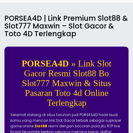
PORSEA4D | Link Premium Slot88 &
Slot777 Maxwin – Slot Gacor &
Toto 4D Terlengkap
PORSEA4D
» Link Slot
Gacor Resmi Slot88 Bo
Slot777 Maxwin & Situs
Pasaran Toto 4d Online
Terlengkap
Selamat datang di situs taruhan judi PORSEA4D hadir buat
kamu yang mencari link Slot Gacor terbaik sebagai suplayer
game online
Slot88
resmi dengan bocoran pola jitu RTP live
tinggi terupdate berikan peluang menang besar, daftar