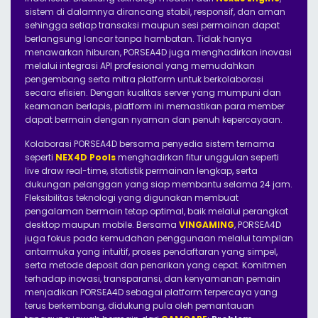
sistem di dalamnya dirancang stabil, responsif, dan aman
sehingga setiap transaksi maupun sesi permainan dapat
berlangsung lancar tanpa hambatan. Tidak hanya
menawarkan hiburan, PORSEA4D juga menghadirkan inovasi
melalui integrasi API profesional yang memudahkan
pengembang serta mitra platform untuk berkolaborasi
secara efisien. Dengan kualitas server yang mumpuni dan
keamanan berlapis, platform ini memastikan para member
dapat bermain dengan nyaman dan penuh kepercayaan.
Kolaborasi PORSEA4D bersama penyedia sistem ternama
seperti
NEX4D Pools
menghadirkan fitur unggulan seperti
live draw real-time, statistik permainan lengkap, serta
dukungan pelanggan yang siap membantu selama 24 jam.
Fleksibilitas teknologi yang digunakan membuat
pengalaman bermain tetap optimal, baik melalui perangkat
desktop maupun mobile. Bersama
VINGAMING
, PORSEA4D
juga fokus pada kemudahan penggunaan melalui tampilan
antarmuka yang intuitif, proses pendaftaran yang simpel,
serta metode deposit dan penarikan yang cepat. Komitmen
terhadap inovasi, transparansi, dan kenyamanan pemain
menjadikan PORSEA4D sebagai platform terpercaya yang
terus berkembang, didukung pula oleh pemantauan