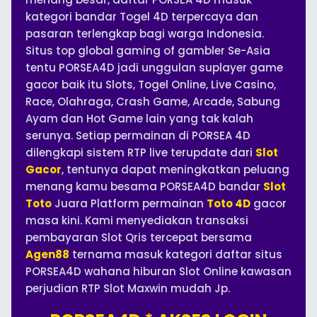
kategori bandar Togel 4D terpercaya dan
pasaran terlengkap bagi warga Indonesia.
Situs top global gaming of gambler Se-Asia
tentu PORSEA4D jadi unggulan suplayer game
gacor baik itu Slots, Togel Online, Live Casino,
Race, Olahraga, Crash Game, Arcade, Sabung
Ayam dan Hot Game lain yang tak kalah
serunya. Setiap permainan di PORSEA 4D
dilengkapi sistem RTP live terupdate dari
Slot
Gacor
, tentunya dapat meningkatkan peluang
menang kamu besama PORSEA4D bandar
Slot
Toto
Juara Platform permainan
Toto 4D
gacor
masa kini. Kami menyediakan transaksi
pembayaran Slot Qris tercepat bersama
Agen88
ternama masuk kategori daftar situs
PORSEA4D wahana hiburan Slot Online kawasan
perjudian RTP Slot Maxwin mudah Jp.