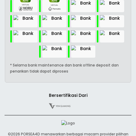
* Selama bank maintenance dan bank offline deposit dan
penarikan tidak dapat diproses
Bersertifikasi Dari
©2026 PORSEA4D menawarkan berbagai macam provider pilihan