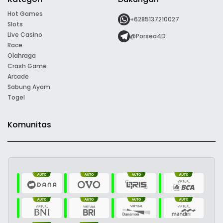
Hot Games
+6285137210027
Slots
Live Casino
@Porsea4D
Race
Olahraga
Crash Game
Arcade
Sabung Ayam
Togel
Komunitas