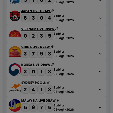
5
1
0
2
08-Agt-2026
JAPAN LIVE DRAW
Sabtu
6
3
0
4
08-Agt-2026
VIETNAM LIVE DRAW
Sabtu
0
2
3
5
08-Agt-2026
CHINA LIVE DRAW
Sabtu
3
7
9
3
08-Agt-2026
KOREA LIVE DRAW
Sabtu
3
0
1
3
08-Agt-2026
SYDNEY POOLS
Sabtu
2
4
1
3
08-Agt-2026
MALAYSIA LIVE DRAW
Sabtu
5
9
7
5
08-Agt-2026