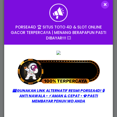
×
menang besar, daftar PORSEA 4D masuk
kategori bandar Togel 4D terpercaya dan
pasaran terlengkap bagi warga Indonesia.
Situs top global gaming of gambler Se-Asia
PORSEA4D 🏆 SITUS TOTO 4D & SLOT ONLINE
tentu PORSEA4D jadi unggulan suplayer game
GACOR TERPERCAYA | MENANG BERAPAPUN PASTI
gacor baik itu Slots, Togel Online, Live Casino,
DIBAYAR!!! 💥
Race, Olahraga, Crash Game, Arcade, Sabung
Ayam dan Hot Game lain yang tak kalah
serunya. Setiap permainan di PORSEA 4D
dilengkapi sistem RTP live terupdate dari
Slot
Gacor
, tentunya dapat meningkatkan peluang
menang kamu besama PORSEA4D bandar
Slot
Toto
Juara Platform permainan
Toto 4D
gacor
masa kini. Kami menyediakan transaksi
🎰 GUNAKAN LINK ALTERNATIF RESMI PORSEA4D! 🔒
pembayaran Slot Qris tercepat bersama
ANTI NAWALA • ⚡ AMAN & CEPAT • 💎 PASTI
Agen88
ternama masuk kategori daftar situs
MEMBAYAR PENUH WD ANDA
PORSEA4D wahana hiburan Slot Online kawasan
perjudian RTP Slot Maxwin mudah Jp.