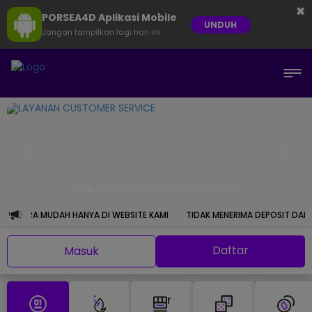
×
PORSEA4D Aplikasi Mobile
UNDUH
Jangan tampilkan lagi hari ini
ECARA MUDAH HANYA DI WEBSITE KAMI
TIDAK MENERIMA DEPOSIT DARI RE
Daftar
Masuk