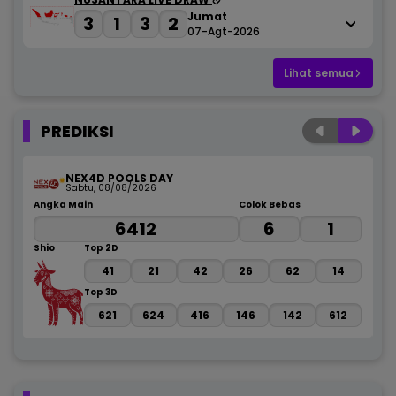
Jumat
3
1
3
2
07-Agt-2026
Lihat semua
PREDIKSI
NEX4D POOLS DAY
Sabtu, 08/08/2026
Angka Main
Colok Bebas
An
6412
6
1
Sh
Shio
Top 2D
41
21
42
26
62
14
Top 3D
621
624
416
146
142
612