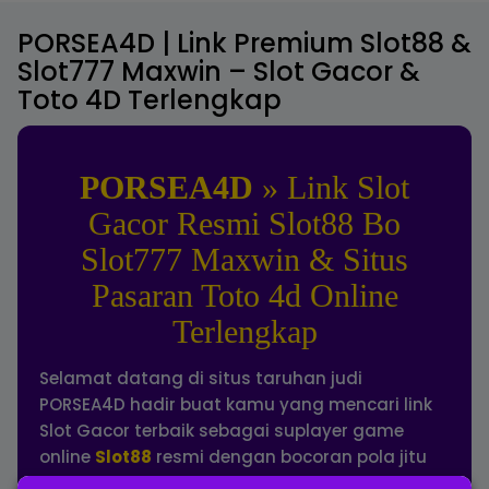
PORSEA4D | Link Premium Slot88 &
Slot777 Maxwin – Slot Gacor &
Toto 4D Terlengkap
PORSEA4D
» Link Slot
Gacor Resmi Slot88 Bo
Slot777 Maxwin & Situs
Pasaran Toto 4d Online
Terlengkap
Selamat datang di situs taruhan judi
PORSEA4D hadir buat kamu yang mencari link
Slot Gacor terbaik sebagai suplayer game
online
Slot88
resmi dengan bocoran pola jitu
RTP live tinggi terupdate berikan peluang