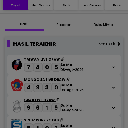
Togel
Hot Games
Slots
Live Casino
Race
Hasil
Pasaran
Buku Mimpi
HASIL TERAKHIR
Statistik
TAIWAN LIVE DRAW
Sabtu
7
4
0
5
08-Agt-2026
MONGOLIA LIVE DRAW
Sabtu
4
9
3
0
08-Agt-2026
GRAB LIVE DRAW
Sabtu
9
6
1
9
08-Agt-2026
SINGAPORE POOLS
Sabtu