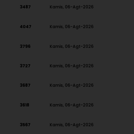
3487
Kamis, 06-Agt-2026
4047
Kamis, 06-Agt-2026
3796
Kamis, 06-Agt-2026
3727
Kamis, 06-Agt-2026
3687
Kamis, 06-Agt-2026
3618
Kamis, 06-Agt-2026
3567
Kamis, 06-Agt-2026