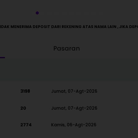
MENERIMA DEPOSIT DARI REKENING ATAS NAMA LAIN , JIKA DEPOSI
Pasaran
3198
Jumat, 07-Agt-2026
20
Jumat, 07-Agt-2026
2774
Kamis, 06-Agt-2026