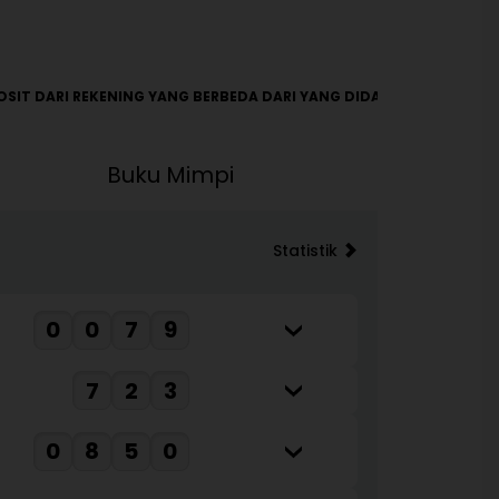
T DARI REKENING YANG BERBEDA DARI YANG DIDAFTARKAN MAKA DAN
Buku Mimpi
Statistik
0
0
7
9
7
2
3
0
8
5
0