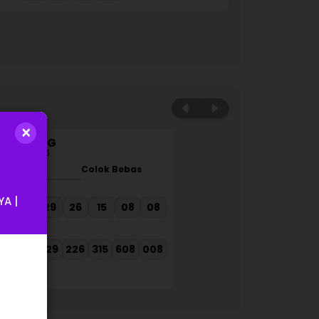
×
R PAKONG
07/08/2026
Colok Bebas
Top 2D
A |
07
29
26
15
08
08
Top 3D
407
129
226
315
608
008