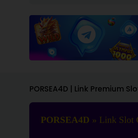
PORSEA4D | Link Premium Slo
PORSEA4D
» Link Slot