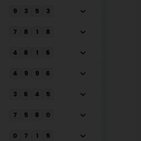
9
3
5
3
7
8
1
8
4
8
1
6
4
9
9
6
3
6
4
5
7
5
8
0
0
7
1
5