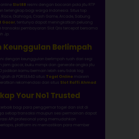
 online
Slot88
resmi dengan bocoran pola jitu RTP
n terlengkap bagi warga Indonesia. Situs top
no, Race, Olahraga, Crash Game, Arcade, Sabung
t Gacor
, tentunya dapat meningkatkan peluang
transaksi pembayaran Slot Qris tercepat bersama
h Jp.
an Keunggulan Berlimpah
ini dengan keunggulan berlimpah ruah dari segi
 jam gacor, buku mimpi dan generate angka jitu
D jadikan kamu bermain lebih seru tidak lag
nglah di PORSEA4D situs
Togel Online
maxwin
ratkan rekomendasi dari situs
Slot Raffi Ahmad
.
kap Your No1 Trusted
rbaik bagi para penggemar togel dan slot di
gga setiap transaksi maupun sesi permainan dapat
rasi API profesional yang memudahkan
erlapis, platform ini memastikan para member