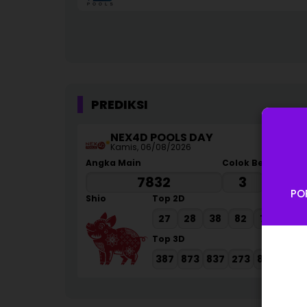
PREDIKSI
NEX4D POOLS DAY
Kamis, 06/08/2026
Angka Main
Colok Bebas
7832
3
8
PO
Shio
Top 2D
27
28
38
82
78
37
Top 3D
387
873
837
273
872
738