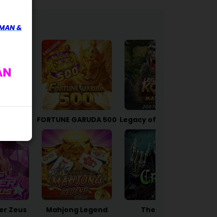
AMAN &
AN
Ninja
FORTUNE GARUDA 500
Legacy of Kong Maxways
er Zeus
Mahjong Legend
The Crypt