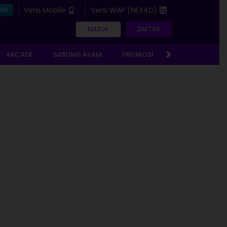
ram
Versi Mobile
Versi WAP (NEX4D)
MASUK
DAFTAR
ARCADE
SABUNG AYAM
PROMOSI